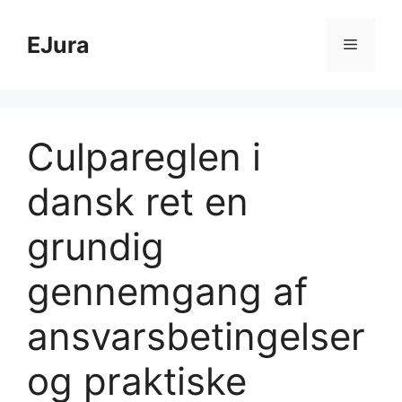
Hop
til
EJura
Menu
indhold
Culpareglen i
dansk ret en
grundig
gennemgang af
ansvarsbetingelser
og praktiske