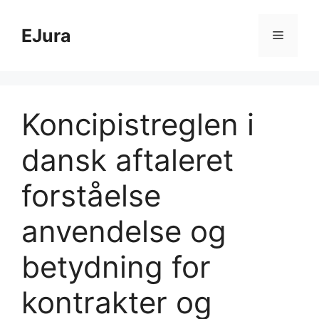
Hop
til
EJura
Menu
indhold
Koncipistreglen i
dansk aftaleret
forståelse
anvendelse og
betydning for
kontrakter og