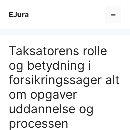
Hop
til
EJura
Menu
indhold
Taksatorens rolle
og betydning i
forsikringssager alt
om opgaver
uddannelse og
processen